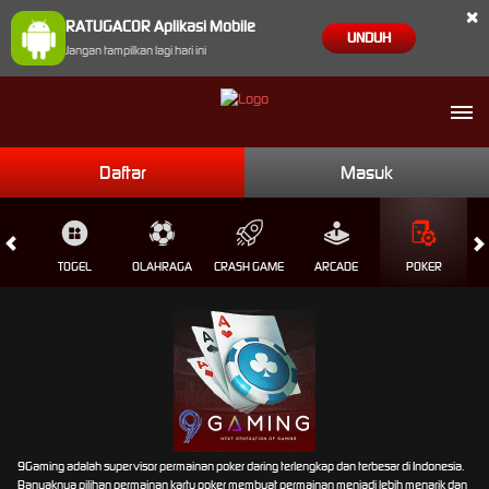
×
RATUGACOR Aplikasi Mobile
UNDUH
Jangan tampilkan lagi hari ini
Daftar
Masuk
E
TOGEL
OLAHRAGA
CRASH GAME
ARCADE
POKER
9Gaming adalah supervisor permainan poker daring terlengkap dan terbesar di Indonesia.
Banyaknya pilihan permainan kartu poker membuat permainan menjadi lebih menarik dan