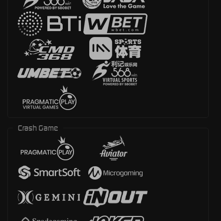
Crash Game