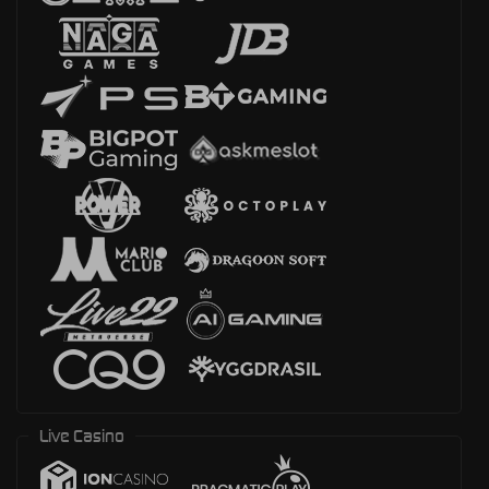
Live Casino