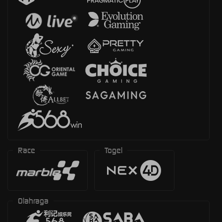
Race
Togel
Olahraga